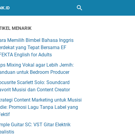
NK.ID
TIKEL MENARIK
ara Memilih Bimbel Bahasa Inggris
erdekat yang Tepat Bersama EF
FEKTA English for Adults
ips Mixing Vokal agar Lebih Jernih:
anduan untuk Bedroom Producer
ocusrite Scarlett Solo: Soundcard
avorit Musisi dan Content Creator
trategi Content Marketing untuk Musisi
ndie: Promosi Lagu Tanpa Label yang
fektif
mple Guitar SC: VST Gitar Elektrik
ealistis