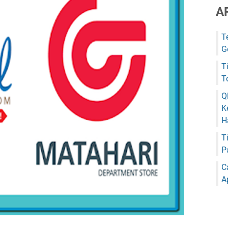
A
T
G
T
T
Q
K
H
T
P
C
A