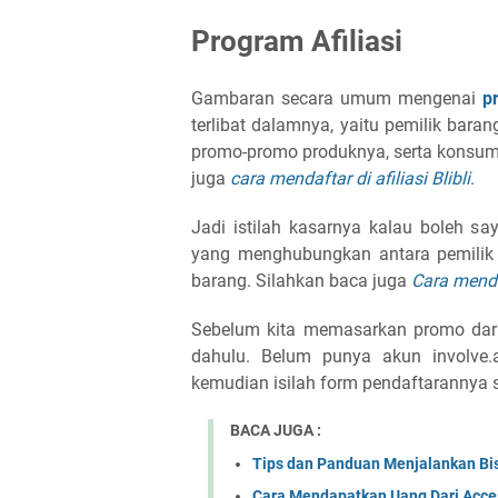
Program Afiliasi
Gambaran secara umum mengenai
p
terlibat dalamnya, yaitu pemilik bara
promo-promo produknya, serta konsum
juga
cara mendaftar di afiliasi Blibli
.
Jadi istilah kasarnya kalau boleh sa
yang menghubungkan antara pemilik
barang. Silahkan baca juga
Cara menda
Sebelum kita memasarkan promo da
dahulu. Belum punya akun involve.as
kemudian isilah form pendaftarannya s
BACA JUGA :
Tips dan Panduan Menjalankan Bisn
Cara Mendapatkan Uang Dari Acce