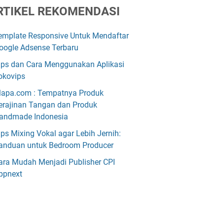
RTIKEL REKOMENDASI
emplate Responsive Untuk Mendaftar
oogle Adsense Terbaru
ips dan Cara Menggunakan Aplikasi
okovips
lapa.com : Tempatnya Produk
erajinan Tangan dan Produk
andmade Indonesia
ips Mixing Vokal agar Lebih Jernih:
anduan untuk Bedroom Producer
ara Mudah Menjadi Publisher CPI
ppnext