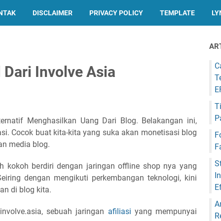
NTAK
DISCLAIMER
PRIVACY POLICY
TEMPLATE
LY
AR
C
 Dari Involve Asia
T
E
T
P
lternatif Menghasilkan Uang Dari Blog. Belakangan ini,
i. Cocok buat kita-kita yang suka akan monetisasi blog
F
n media blog.
F
S
 kokoh berdiri dengan jaringan offline shop nya yang
I
 Seiring dengan mengikuti perkembangan teknologi, kini
E
an di blog kita.
A
involve.asia, sebuah jaringan
afiliasi
yang mempunyai
R