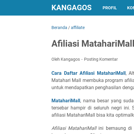
KANGAGOS
PROFIL
KO
Beranda
/
affiliate
Afiliasi MatahariMall
Oleh Kangagos
Posting Komentar
Cara Daftar Afiliasi MatahariMall
, A
Matahari Mall membuka program afilias
untuk mendapatkan penghasilan denga
MatahariMall
, nama besar yang sudah
tersebar hampir di seluruh negri ini.
afiliasi MatahariMall bisa kita optimalk
Afiliasi MatahariMall
ini bernaung di 