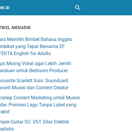
NK.ID
TIKEL MENARIK
ara Memilih Bimbel Bahasa Inggris
erdekat yang Tepat Bersama EF
FEKTA English for Adults
ips Mixing Vokal agar Lebih Jernih:
anduan untuk Bedroom Producer
ocusrite Scarlett Solo: Soundcard
avorit Musisi dan Content Creator
trategi Content Marketing untuk Musisi
ndie: Promosi Lagu Tanpa Label yang
fektif
mple Guitar SC: VST Gitar Elektrik
ealistis