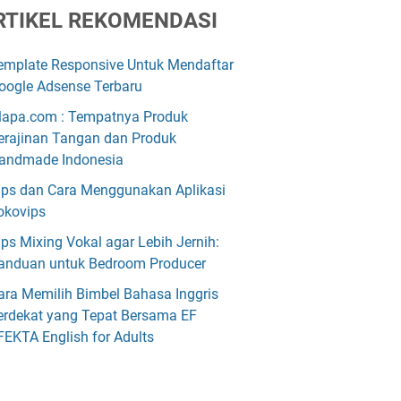
RTIKEL REKOMENDASI
emplate Responsive Untuk Mendaftar
oogle Adsense Terbaru
lapa.com : Tempatnya Produk
erajinan Tangan dan Produk
andmade Indonesia
ips dan Cara Menggunakan Aplikasi
okovips
ips Mixing Vokal agar Lebih Jernih:
anduan untuk Bedroom Producer
ara Memilih Bimbel Bahasa Inggris
erdekat yang Tepat Bersama EF
FEKTA English for Adults