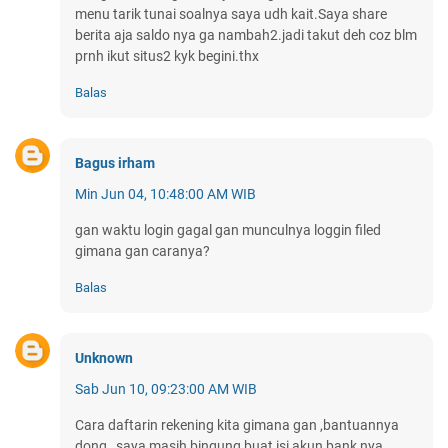
menu tarik tunai soalnya saya udh kait.Saya share
berita aja saldo nya ga nambah2.jadi takut deh coz blm
prnh ikut situs2 kyk begini.thx
Balas
Bagus irham
Min Jun 04, 10:48:00 AM WIB
gan waktu login gagal gan munculnya loggin filed
gimana gan caranya?
Balas
Unknown
Sab Jun 10, 09:23:00 AM WIB
Cara daftarin rekening kita gimana gan ,bantuannya
dong , saya masih bingung buat isi akun bank nya