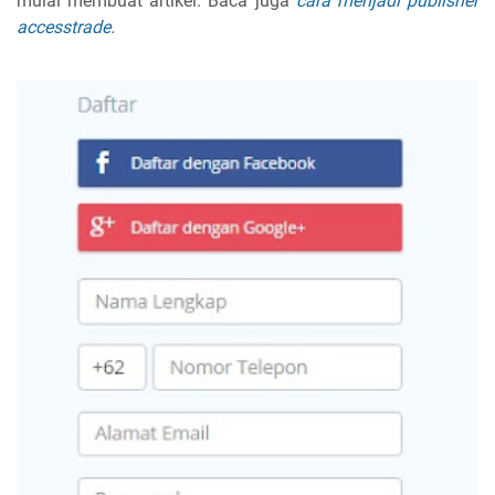
mulai membuat artikel. Baca juga
cara menjadi publisher
accesstrade
.