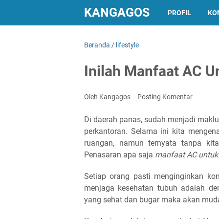
KANGAGOS
PROFIL
KO
Beranda
/
lifestyle
Inilah Manfaat AC U
Oleh Kangagos
Posting Komentar
Di daerah panas, sudah menjadi makl
perkantoran. Selama ini kita mengena
ruangan, namun ternyata tanpa kit
Penasaran apa saja
manfaat AC untuk
Setiap orang pasti menginginkan kon
menjaga kesehatan tubuh adalah de
yang sehat dan bugar maka akan mudah 