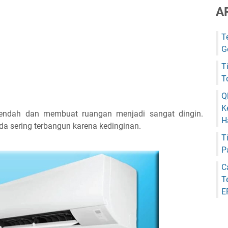
A
T
G
T
T
Q
K
endah dan membuat ruangan menjadi sangat dingin.
H
da sering terbangun karena kedinginan.
T
P
C
T
E