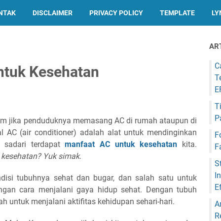
NTAK
DISCLAIMER
PRIVACY POLICY
TEMPLATE
LY
AR
C
ntuk Kesehatan
T
E
T
P
um jika penduduknya memasang AC di rumah ataupun di
l AC (air conditioner) adalah alat untuk mendinginkan
F
a sadari terdapat
manfaat AC untuk kesehatan
kita.
F
 kesehatan?
Yuk simak
.
S
I
disi tubuhnya sehat dan bugar, dan salah satu untuk
E
ngan cara menjalani gaya hidup sehat. Dengan tubuh
untuk menjalani aktifitas kehidupan sehari-hari.
A
R