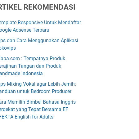
RTIKEL REKOMENDASI
emplate Responsive Untuk Mendaftar
oogle Adsense Terbaru
ips dan Cara Menggunakan Aplikasi
okovips
lapa.com : Tempatnya Produk
erajinan Tangan dan Produk
andmade Indonesia
ips Mixing Vokal agar Lebih Jernih:
anduan untuk Bedroom Producer
ara Memilih Bimbel Bahasa Inggris
erdekat yang Tepat Bersama EF
FEKTA English for Adults