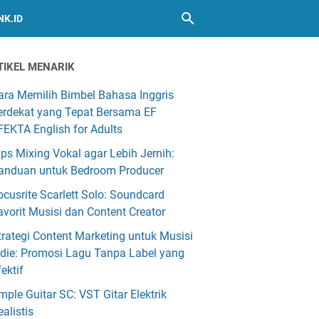
NK.ID
TIKEL MENARIK
ara Memilih Bimbel Bahasa Inggris
erdekat yang Tepat Bersama EF
FEKTA English for Adults
ips Mixing Vokal agar Lebih Jernih:
anduan untuk Bedroom Producer
ocusrite Scarlett Solo: Soundcard
avorit Musisi dan Content Creator
trategi Content Marketing untuk Musisi
ndie: Promosi Lagu Tanpa Label yang
fektif
mple Guitar SC: VST Gitar Elektrik
ealistis