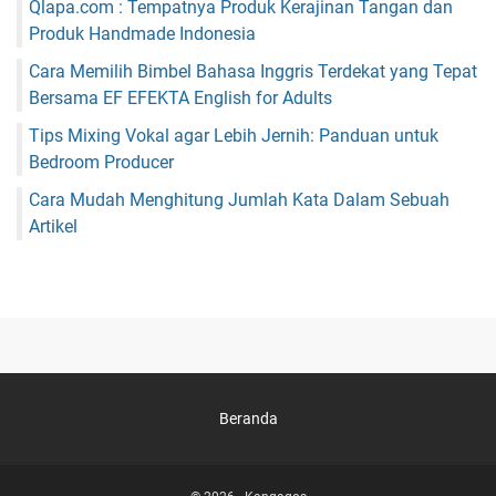
Qlapa.com : Tempatnya Produk Kerajinan Tangan dan
Produk Handmade Indonesia
Cara Memilih Bimbel Bahasa Inggris Terdekat yang Tepat
Bersama EF EFEKTA English for Adults
Tips Mixing Vokal agar Lebih Jernih: Panduan untuk
Bedroom Producer
Cara Mudah Menghitung Jumlah Kata Dalam Sebuah
Artikel
Beranda