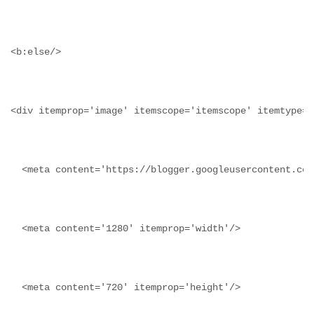
<b:else/>
<div itemprop='image' itemscope='itemscope' itemtype='
  <meta content='https://blogger.googleusercontent.com
  <meta content='1280' itemprop='width'/>
  <meta content='720' itemprop='height'/>