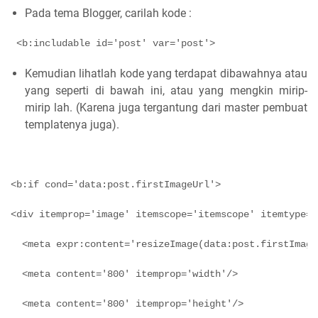
Pada tema Blogger, carilah kode :
 <b:includable id='post' var='post'>
Kemudian lihatlah kode yang terdapat dibawahnya atau
yang seperti di bawah ini, atau yang mengkin mirip-
mirip lah. (Karena juga tergantung dari master pembuat
templatenya juga).
<b:if cond='data:post.firstImageUrl'>
<div itemprop='image' itemscope='itemscope' itemtype='
  <meta expr:content='resizeImage(data:post.firstImage
  <meta content='800' itemprop='width'/>
  <meta content='800' itemprop='height'/>