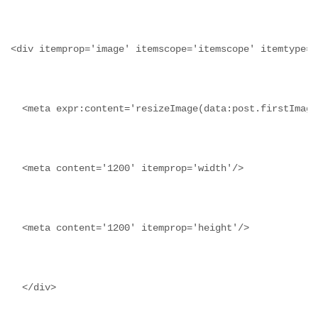
<div itemprop='image' itemscope='itemscope' itemtype='
  <meta expr:content='resizeImage(data:post.firstImage
  <meta content='1200' itemprop='height'/>
  </div>