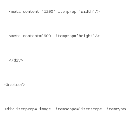
  <meta content='1200' itemprop='width'/>
  <meta content='900' itemprop='height'/>
  </div>
<b:else/>
<div itemprop='image' itemscope='itemscope' itemtype='