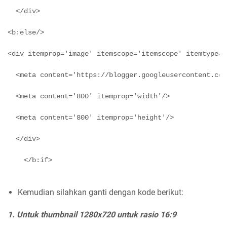
  </div>
<b:else/>
<div itemprop='image' itemscope='itemscope' itemtype='
  <meta content='https://blogger.googleusercontent.com
  <meta content='800' itemprop='width'/>
  <meta content='800' itemprop='height'/>
  </div>
    </b:if>
Kemudian silahkan ganti dengan kode berikut:
1. Untuk thumbnail 1280x720 untuk rasio 16:9