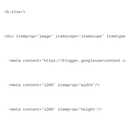
<b:else/>
<div itemprop='image' itemscope='itemscope' itemtype='
  <meta content='https://blogger.googleusercontent.com
  <meta content='1200' itemprop='width'/>
  <meta content='1200' itemprop='height'/>