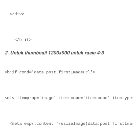
  </div>
    </b:if>
2. Untuk thumbnail 1200x900 untuk rasio 4:3
<b:if cond='data:post.firstImageUrl'>
<div itemprop='image' itemscope='itemscope' itemtype='
  <meta expr:content='resizeImage(data:post.firstImage