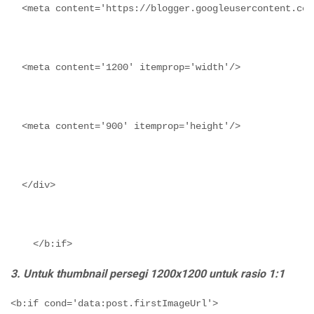
  <meta content='https://blogger.googleusercontent.com
  <meta content='1200' itemprop='width'/>
  <meta content='900' itemprop='height'/>
  </div>
    </b:if>
3. Untuk thumbnail persegi 1200x1200 untuk rasio 1:1
<b:if cond='data:post.firstImageUrl'>