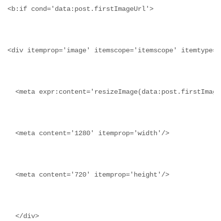
<b:if cond='data:post.firstImageUrl'>
<div itemprop='image' itemscope='itemscope' itemtype='
  <meta expr:content='resizeImage(data:post.firstImage
  <meta content='1280' itemprop='width'/>
  <meta content='720' itemprop='height'/>
  </div>