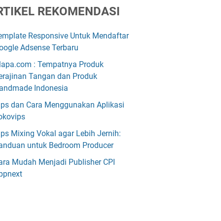
RTIKEL REKOMENDASI
emplate Responsive Untuk Mendaftar
oogle Adsense Terbaru
lapa.com : Tempatnya Produk
erajinan Tangan dan Produk
andmade Indonesia
ips dan Cara Menggunakan Aplikasi
okovips
ips Mixing Vokal agar Lebih Jernih:
anduan untuk Bedroom Producer
ara Mudah Menjadi Publisher CPI
ppnext