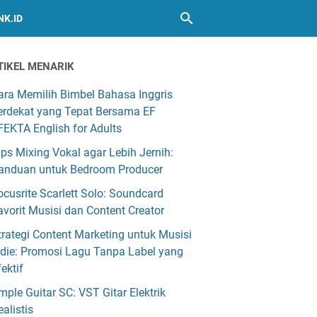
NK.ID
TIKEL MENARIK
ara Memilih Bimbel Bahasa Inggris
erdekat yang Tepat Bersama EF
FEKTA English for Adults
ips Mixing Vokal agar Lebih Jernih:
anduan untuk Bedroom Producer
ocusrite Scarlett Solo: Soundcard
avorit Musisi dan Content Creator
trategi Content Marketing untuk Musisi
ndie: Promosi Lagu Tanpa Label yang
fektif
mple Guitar SC: VST Gitar Elektrik
ealistis