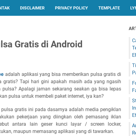
NTAK
DISCLAIMER
PRIVACY POLICY
TEMPLATE
LY
AR
C
lsa Gratis di Android
T
E
T
P
ee
adalah aplikasi yang bisa memberikan pulsa gratis di
a gratis? Tapi hari gini apakah masih ada yang ngasih
F
uh pulsa? Apalagi jaman sekarang seakan ga bisa lepas
F
an pulsa untuk membeli paket internet, iya kan?
S
I
 pulsa gratis ini pada dasarnya adalah media pengiklan
E
akukan pekerjaan yang diingkan oleh pemasang iklan
sebut antara lain geser kunci layar / screen locker,
A
entukan, maupun memasang aplikasi yang di tawarkan.
R