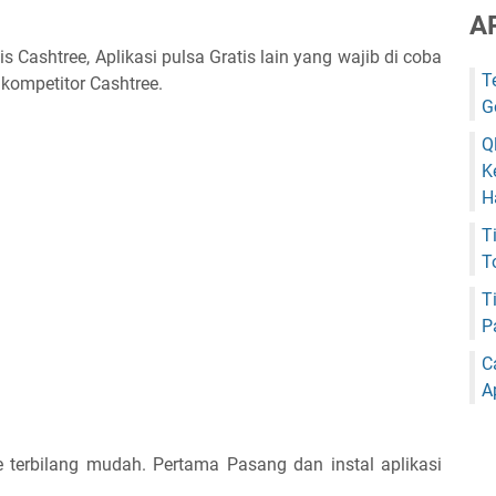
A
is Cashtree, Aplikasi pulsa Gratis lain yang wajib di coba
T
s kompetitor Cashtree.
G
Q
K
H
T
T
T
P
C
A
 terbilang mudah. Pertama Pasang dan instal aplikasi