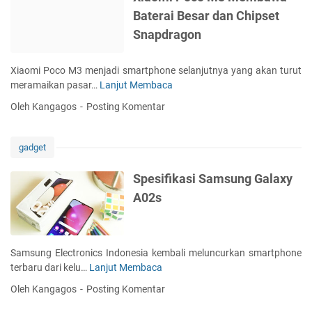
,
Baterai Besar dan Chipset
A
Snapdragon
p
a
S
Xiaomi Poco M3 menjadi smartphone selanjutnya yang akan turut
i
meramaikan pasar…
Lanjut Membaca
X
h
i
Oleh Kangagos
Posting Komentar
K
a
e
o
u
m
gadget
n
i
g
P
Spesifikasi Samsung Galaxy
g
o
A02s
u
c
l
o
a
M
n
3
Samsung Electronics Indonesia kembali meluncurkan smartphone
n
M
terbaru dari kelu…
Lanjut Membaca
S
y
e
p
a
Oleh Kangagos
Posting Komentar
m
e
?
b