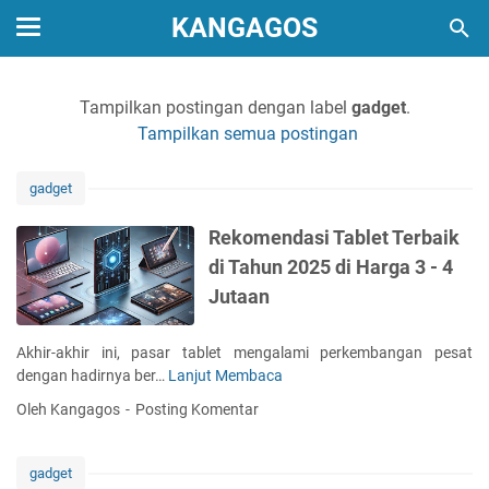
KANGAGOS
Tampilkan postingan dengan label
gadget
.
Tampilkan semua postingan
gadget
Rekomendasi Tablet Terbaik
di Tahun 2025 di Harga 3 - 4
Jutaan
Akhir-akhir ini, pasar tablet mengalami perkembangan pesat
dengan hadirnya ber…
Lanjut Membaca
R
e
Oleh Kangagos
Posting Komentar
k
o
m
gadget