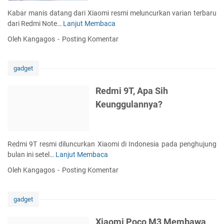
a
t
Kabar manis datang dari Xiaomi resmi meluncurkan varian terbaru
a
p
dari Redmi Note…
Lanjut Membaca
I
n
h
n
Oleh Kangagos
Posting Komentar
o
t
n
i
e
p
gadget
5
R
G
e
Redmi 9T, Apa Sih
d
d
Keunggulannya?
i
m
I
i
n
N
d
o
Redmi 9T resmi diluncurkan Xiaomi di Indonesia pada penghujung
o
t
bulan ini setel…
Lanjut Membaca
R
n
e
e
e
Oleh Kangagos
Posting Komentar
1
d
s
0
m
i
S
i
a
gadget
9
T
Xiaomi Poco M3 Membawa