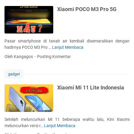
e
n
Xiaomi POCO M3 Pro 5G
d
a
s
i
T
Pasar smartphone di tanah air kembali disemarakkan dengan
a
hadirnya POCO M3 Pro …
Lanjut Membaca
X
b
i
Oleh Kangagos
Posting Komentar
l
a
e
o
t
m
gadget
T
i
e
P
Xiaomi Mi 11 Lite Indonesia
r
O
b
C
a
O
i
M
k
3
Setelah meluncurkan Mi 11 beberapa waktu lalu, Kini Xiaomi
d
P
meluncurkan versi r…
Lanjut Membaca
X
i
r
i
T