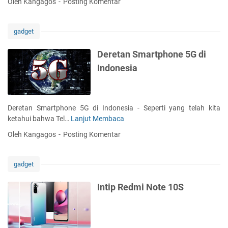
Oleh Kangagos
Posting Komentar
o
a
a
5
o
h
G
m
u
gadget
i
n
M
2
Deretan Smartphone 5G di
i
0
Indonesia
1
2
1
5
L
d
i
i
Deretan Smartphone 5G di Indonesia - Seperti yang telah kita
t
H
ketahui bahwa Tel…
Lanjut Membaca
D
e
a
e
Oleh Kangagos
Posting Komentar
I
r
r
n
g
e
d
a
t
gadget
o
3
a
n
-
n
Intip Redmi Note 10S
e
4
S
s
J
m
i
u
a
a
t
r