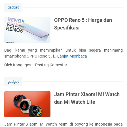
s
a
i
gadget
w
f
a
i
OPPO Reno 5 : Harga dan
B
k
Spesifikasi
a
a
t
s
e
i
r
S
Bagi kamu yang memimpikan untuk bisa segera menimang
a
a
smartphone OPPO Reno 5 , i…
Lanjut Membaca
O
i
m
P
B
Oleh Kangagos
Posting Komentar
s
P
e
u
O
s
n
R
a
gadget
g
e
r
G
n
d
Jam Pintar Xiaomi Mi Watch
a
o
a
dan Mi Watch Lite
l
5
n
a
:
C
x
H
h
y
a
i
Jam Pintar Xiaomi Mi Watch resmi di boyong ke Indonesia pada
A