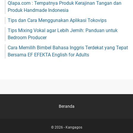
Qlapa.com : Tempatnya Produk Kerajinan Tangan dan
Produk Handmade Indonesia
Tips dan Cara Menggunakan Aplikasi Tokovips
Tips Mixing Vokal agar Lebih Jernih: Panduan untuk
Bedroom Producer
Cara Memilih Bimbel Bahasa Inggris Terdekat yang Tepat
Bersama EF EFEKTA English for Adults
Beranda
© 2026 -
Kangagos