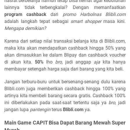
hasrat berbelanja namun tetap bisa hemat agar kebutuhan
lainnya tidak terbengkalai? Dengan memanfaatkan
program cashback
dari
promo Harbolnas Blibli.com
adalah langkah tepat sebagai
smart shopper
masa kini.
Mengapa demikian?
Karena dari setiap nilai transaksi belanja kita di Blibli.com,
maka kita akan mendapatkan cashback hingga 50% yang
akan dimasukkan ke dalam Blipay dan cashback voucher
di akun kita.
50%
lho
bro
, jadi anggap
aja
kita hanya
membayar setengah harga saja dari barang yang kita beli.
Jangan terburu-buru untuk bersenang-senang dulu karena
Blibli.com juga memberikan cashback hingga 100% yang
artinya kita membeli barang secara gratis. Cashback 100%
ini diberlakukan pada saat-saat tertentu saja ya
bro
, jadi
jangan lupa
pantengin
terus
Blibli.com
ya.
Main Game CAPIT Bisa Dapat Barang Mewah Super