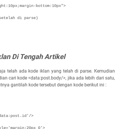
ght:10px;margin-bottom:10px">
setelah di parse)
lan Di Tengah Artikel
aja telah ada kode iklan yang telah di parse. Kemudian
an cari kode <data:post.body/>, jika ada lebih dari satu,
ya gantilah kode tersebut dengan kode berikut ini :
data:post.id'/>
yle='margin:20px 0'>