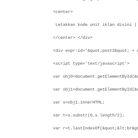
<center>
 Letakkan kode unit iklan disini (
</center> </div>
<div expr:id='&quot;post2&quot; + 
<script type='text/javascript'>
var obj0=document.getElementById(&
var obj1=document.getElementById(&
var s=obj1.innerHTML;
var t=s.substr(0,s.length/2);
var r=t.lastIndexOf(&quot;&lt;br&g