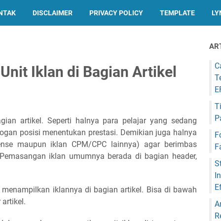
NTAK
DISCLAIMER
PRIVACY POLICY
TEMPLATE
LY
AR
C
it Iklan di Bagian Artikel
T
E
T
P
ian artikel. Seperti halnya para pelajar yang sedang
ogan posisi menentukan prestasi. Demikian juga halnya
F
nse maupun iklan CPM/CPC lainnya) agar berimbas
F
 Pemasangan iklan umumnya berada di bagian header,
S
I
E
 menampilkan iklannya di bagian artikel. Bisa di bawah
artikel.
A
R