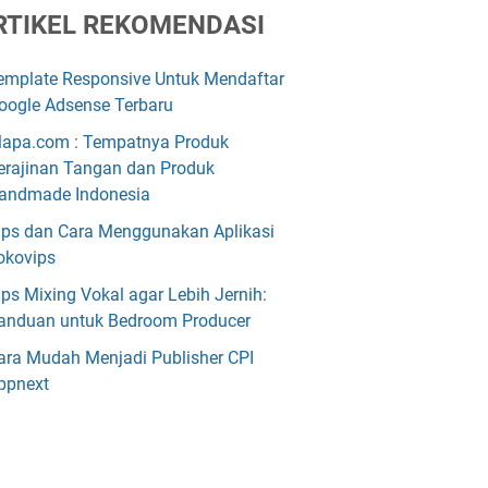
RTIKEL REKOMENDASI
emplate Responsive Untuk Mendaftar
oogle Adsense Terbaru
lapa.com : Tempatnya Produk
erajinan Tangan dan Produk
andmade Indonesia
ips dan Cara Menggunakan Aplikasi
okovips
ips Mixing Vokal agar Lebih Jernih:
anduan untuk Bedroom Producer
ara Mudah Menjadi Publisher CPI
ppnext