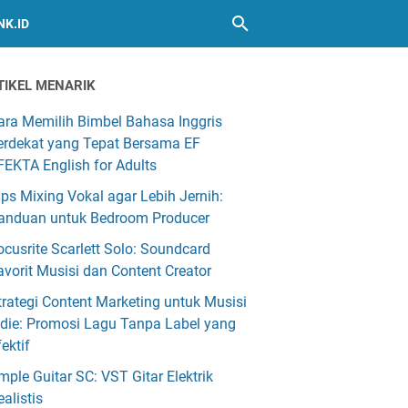
NK.ID
TIKEL MENARIK
ara Memilih Bimbel Bahasa Inggris
erdekat yang Tepat Bersama EF
FEKTA English for Adults
ips Mixing Vokal agar Lebih Jernih:
anduan untuk Bedroom Producer
ocusrite Scarlett Solo: Soundcard
avorit Musisi dan Content Creator
trategi Content Marketing untuk Musisi
ndie: Promosi Lagu Tanpa Label yang
fektif
mple Guitar SC: VST Gitar Elektrik
ealistis