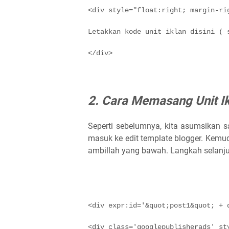
<div style="float:right; margin-ri
Letakkan kode unit iklan disini ( 
2. Cara Memasang Unit Ik
Seperti sebelumnya, kita asumsikan s
masuk ke edit template blogger. Kemudi
ambillah yang bawah. Langkah selanjutn
<div expr:id='&quot;post1&quot; + 
<div class='googlepublisherads' st