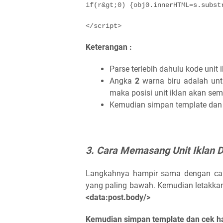
if(r&gt;0) {obj0.innerHTML=s.subst
</script>
Keterangan :
Parse terlebih dahulu kode unit 
Angka
2
warna biru adalah unt
maka posisi unit iklan akan sem
Kemudian simpan template dan 
3. Cara Memasang Unit Iklan Di
Langkahnya hampir sama dengan car
yang paling bawah. Kemudian letakkan 
<data:post.body/>
Kemudian simpan template dan cek ha