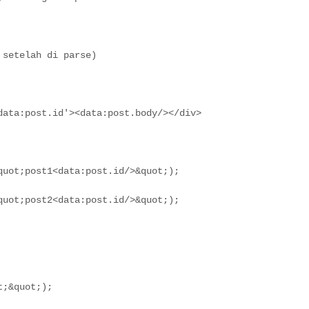
 setelah di parse)
data:post.id'><data:post.body/></div>
quot;post1<data:post.id/>&quot;);
quot;post2<data:post.id/>&quot;);
t;&quot;);