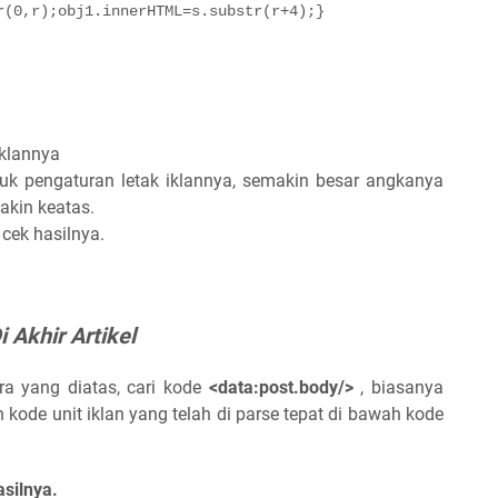
r(0,r);obj1.innerHTML=s.substr(r+4);}
iklannya
uk pengaturan letak iklannya, semakin besar angkanya
akin keatas.
cek hasilnya.
 Akhir Artikel
a yang diatas, cari kode
<data:post.body/>
, biasanya
kode unit iklan yang telah di parse tepat di bawah kode
silnya.