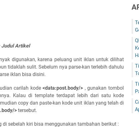
A
T
G
Q
Judul Artikel
K
H
yak digunakan, karena peluang unit iklan untuk dilihat
T
pun tidaklah sulit. Sebelum nya parse-kan terlebih dahulu
T
rse iklan bisa disini.
T
udian carilah kode
<data:post.body/>
, gunakan tombol
P
nya. Kalau di template terdapat lebih dari satu kode
C
Kemudian copy dan paste-kan kode unit iklan yang telah di
A
t.body/>
tersebut.
 di sebelah kiri bisa menggunakan tambahan berikut :