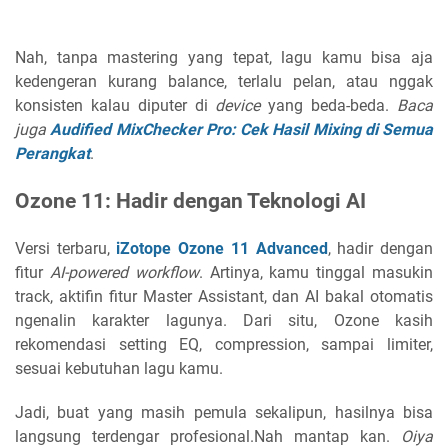
Nah, tanpa mastering yang tepat, lagu kamu bisa aja
kedengeran kurang balance, terlalu pelan, atau nggak
konsisten kalau diputer di
device
yang beda-beda.
Baca
juga
Audified MixChecker Pro: Cek Hasil Mixing di Semua
Perangkat
.
Ozone 11: Hadir dengan Teknologi AI
Versi terbaru,
iZotope Ozone 11 Advanced
, hadir dengan
fitur
AI-powered workflow
. Artinya, kamu tinggal masukin
track, aktifin fitur Master Assistant, dan AI bakal otomatis
ngenalin karakter lagunya. Dari situ, Ozone kasih
rekomendasi setting EQ, compression, sampai limiter,
sesuai kebutuhan lagu kamu.
Jadi, buat yang masih pemula sekalipun, hasilnya bisa
langsung terdengar profesional.Nah mantap kan.
Oiya