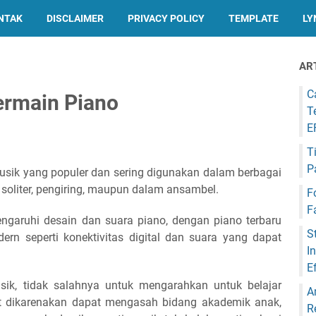
NTAK
DISCLAIMER
PRIVACY POLICY
TEMPLATE
LY
AR
C
rmain Piano
T
E
T
P
usik yang populer dan sering digunakan dalam berbagai
 soliter, pengiring, maupun dalam ansambel.
F
F
garuhi desain dan suara piano, dengan piano terbaru
S
dern seperti konektivitas digital dan suara yang dapat
I
E
sik, tidak salahnya untuk mengarahkan untuk belajar
A
but dikarenakan dapat mengasah bidang akademik anak,
R