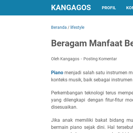
KANGAGOS
PROFIL
KO
Beranda
/
lifestyle
Beragam Manfaat Be
Oleh Kangagos
Posting Komentar
Piano
menjadi salah satu instrumen m
konteks musik, baik sebagai instrumen
Perkembangan teknologi terus mempen
yang dilengkapi dengan fitur-fitur mo
disesuaikan.
Jika anak memiliki bakat bidang mu
bermain piano sejak dini. Hal terse