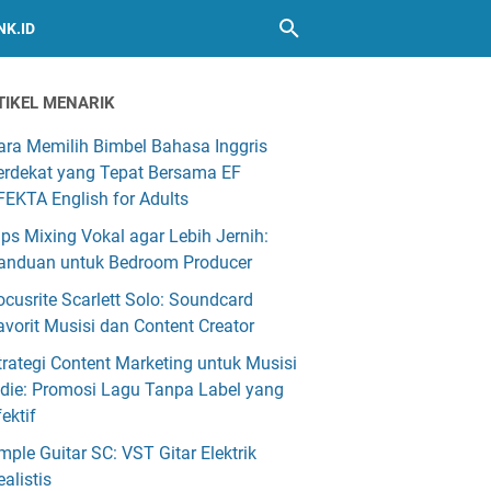
NK.ID
TIKEL MENARIK
ara Memilih Bimbel Bahasa Inggris
erdekat yang Tepat Bersama EF
FEKTA English for Adults
ips Mixing Vokal agar Lebih Jernih:
anduan untuk Bedroom Producer
ocusrite Scarlett Solo: Soundcard
avorit Musisi dan Content Creator
trategi Content Marketing untuk Musisi
ndie: Promosi Lagu Tanpa Label yang
fektif
mple Guitar SC: VST Gitar Elektrik
ealistis