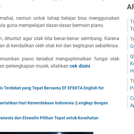
.
A
 mahal, namun untuk tahap belajar bisa menggunakan
T
ula guna mempelajari dasar-dasar bermain piano.
T
 dituntut agar otak kita benar-benar seimbang. Karena
T
n di kendalikan oleh otak kiri dan begitupun sebaliknya.
G
Q
mainkan piano tersebut mengoptimalkan fungsi otak
K
atan perlengkapan musik, silahkan
cek disini
.
H
T
P
is Terdekat yang Tepat Bersama EF EFEKTA English for
C
meriahkan Hari Kemerdekaan Indonesia (Lengkap dengan
A
anesia dan Etawalin Pilihan Tepat untuk Kesehatan