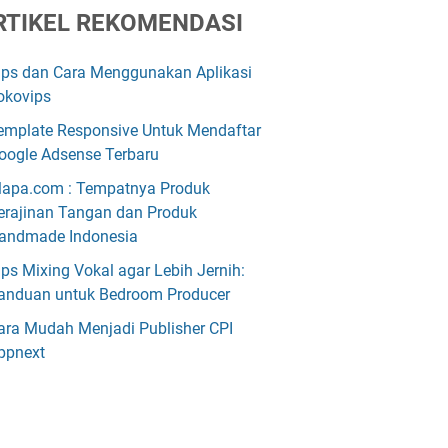
RTIKEL REKOMENDASI
ips dan Cara Menggunakan Aplikasi
okovips
emplate Responsive Untuk Mendaftar
oogle Adsense Terbaru
lapa.com : Tempatnya Produk
erajinan Tangan dan Produk
andmade Indonesia
ips Mixing Vokal agar Lebih Jernih:
anduan untuk Bedroom Producer
ara Mudah Menjadi Publisher CPI
ppnext