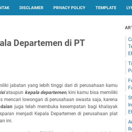
NTAK
DISCLAIMER
PRIVACY POLICY
TEMPLATE
LY
AR
C
ala Departemen di PT
T
E
T
P
F
iliki jabatan yang lebih tinggi dari di perusahaan kamu
F
isi
ataupun
kepala departemen
, kini kamu bisa memiliki
S
us mencari lowongan di perusahaan swasta saja, karena
I
daian
juga telah membuka kesempatan bagi khalayak
E
sparan menjadi Kepala Departemen di perusahaan plat
n ini.
A
R