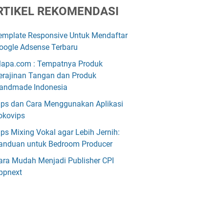
RTIKEL REKOMENDASI
emplate Responsive Untuk Mendaftar
oogle Adsense Terbaru
lapa.com : Tempatnya Produk
erajinan Tangan dan Produk
andmade Indonesia
ips dan Cara Menggunakan Aplikasi
okovips
ips Mixing Vokal agar Lebih Jernih:
anduan untuk Bedroom Producer
ara Mudah Menjadi Publisher CPI
ppnext