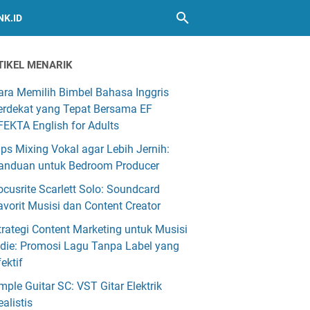
NK.ID
TIKEL MENARIK
ara Memilih Bimbel Bahasa Inggris
erdekat yang Tepat Bersama EF
FEKTA English for Adults
ips Mixing Vokal agar Lebih Jernih:
anduan untuk Bedroom Producer
ocusrite Scarlett Solo: Soundcard
avorit Musisi dan Content Creator
trategi Content Marketing untuk Musisi
ndie: Promosi Lagu Tanpa Label yang
fektif
mple Guitar SC: VST Gitar Elektrik
ealistis