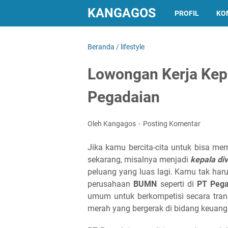
KANGAGOS
PROFIL
KO
Beranda
/
lifestyle
Lowongan Kerja Kep
Pegadaian
Oleh Kangagos
Posting Komentar
Jika kamu bercita-cita untuk bisa mem
sekarang, misalnya menjadi
kepala div
peluang yang luas lagi. Kamu tak har
perusahaan
BUMN
seperti di
PT Pega
umum untuk berkompetisi secara tran
merah yang bergerak di bidang keuanga