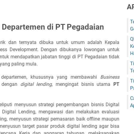
A
T
 Departemen di PT Pegadaian
G
Q
rik dan ternyata dibuka untuk umum adalah Kepala
K
ess Development. Dengan dibukanya lowongan untuk
H
ntuk mendapatkan jabatan tinggi di PT Pegadaian tidak
T
 yang paling mula.
T
a departemen, khususnya yang membawahi
Business
T
n dengan
digital lending
, mengingat bisnis utama
PT
P
C
liputi menyusun strategi pengembangan bisnis Digital
A
s Digital Lending, mengawasi dan melakukan evaluasi
nding, menyusun strategi pemasaran baik offline maupun
 menyusun target pasar produk digital lending agar bisa
Rencana Kerja dan anggaran tahunan, melaksanakan