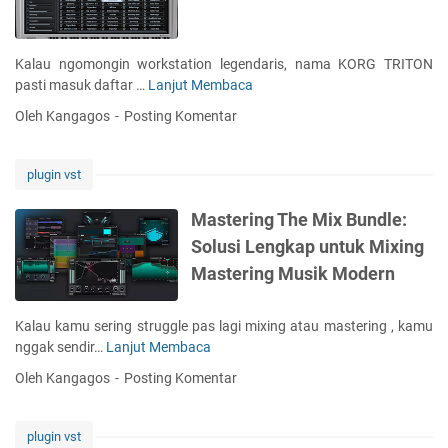
C
u
b
Kalau ngomongin workstation legendaris, nama KORG TRITON
a
pasti masuk daftar …
Lanjut Membaca
K
s
O
Oleh Kangagos
Posting Komentar
e
R
1
G
4
T
plugin vst
P
R
R
I
Mastering The Mix Bundle:
O
T
Solusi Lengkap untuk Mixing
:
O
P
Mastering Musik Modern
N
r
:
o
M
Kalau kamu sering struggle pas lagi mixing atau mastering , kamu
d
a
nggak sendir…
Lanjut Membaca
M
u
h
a
k
Oleh Kangagos
Posting Komentar
a
s
s
k
t
i
a
e
M
plugin vst
r