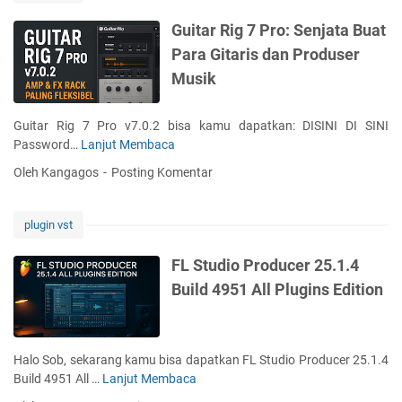
r
u
y
i
s
Guitar Rig 7 Pro: Senjata Buat
a
n
i
Para Gitaris dan Produser
S
g
k
y
Musik
T
J
n
h
a
t
e
d
Guitar Rig 7 Pro v7.0.2 bisa kamu dapatkan: DISINI DI SINI
h
M
i
Password…
Lanjut Membaca
G
e
i
L
u
s
Oleh Kangagos
Posting Komentar
x
e
i
i
B
b
t
z
u
i
a
e
plugin vst
n
h
r
r
d
K
R
FL Studio Producer 25.1.4
l
r
i
Build 4951 All Plugins Edition
e
e
g
:
a
7
S
t
P
o
i
r
Halo Sob, sekarang kamu bisa dapatkan FL Studio Producer 25.1.4
l
f
o
Build 4951 All …
Lanjut Membaca
F
u
&
:
L
s