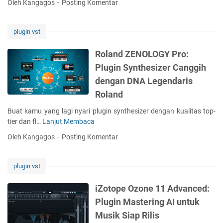
P
Oleh Kangagos
Posting Komentar
S
S
i
r
e
t
L
o
n
u
e
f
plugin vst
j
d
n
e
a
i
g
s
Roland ZENOLOGY Pro:
t
o
k
i
Plugin Synthesizer Canggih
a
P
a
o
B
dengan DNA Legendaris
r
p
n
u
o
Roland
u
a
a
d
n
l
t
Buat kamu yang lagi nyari plugin synthesizer dengan kualitas top-
u
t
P
tier dan fl…
Lanjut Membaca
R
c
u
a
o
e
k
Oleh Kangagos
Posting Komentar
r
l
r
M
a
a
2
i
G
n
5
plugin vst
x
i
d
.
i
t
Z
1
iZotope Ozone 11 Advanced:
n
a
E
.
g
Plugin Mastering AI untuk
r
N
4
M
i
Musik Siap Rilis
O
B
a