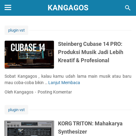
KANGAGOS
plugin vst
Steinberg Cubase 14 PRO:
Produksi Musik Jadi Lebih
Kreatif & Profesional
Sobat Kangagos , kalau kamu udah lama main musik atau baru
mau coba-coba bikin …
Lanjut Membaca
S
t
Oleh Kangagos
Posting Komentar
e
i
n
plugin vst
b
e
KORG TRITON: Mahakarya
r
Synthesizer
g