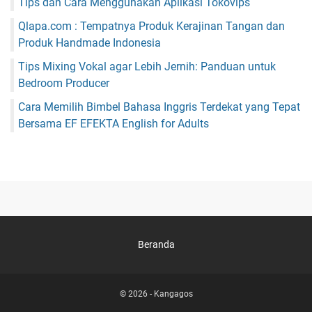
Tips dan Cara Menggunakan Aplikasi Tokovips
Qlapa.com : Tempatnya Produk Kerajinan Tangan dan
Produk Handmade Indonesia
Tips Mixing Vokal agar Lebih Jernih: Panduan untuk
Bedroom Producer
Cara Memilih Bimbel Bahasa Inggris Terdekat yang Tepat
Bersama EF EFEKTA English for Adults
Beranda
© 2026 -
Kangagos