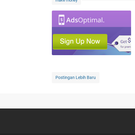
make money
Postingan Lebih Baru