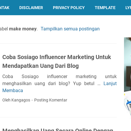
NTAK
DISCLAIMER
PRIVACY POLICY
TEMPLATE
LY
abel
make money
.
Tampilkan semua postingan
Coba Sosiago Influencer Marketing Untuk
Mendapatkan Uang Dari Blog
Coba Sosiago influencer marketing untuk
menghasilkan uang dari blog? Yup betul …
Lanjut
C
Membaca
o
b
Oleh Kangagos
Posting Komentar
a
S
o
s
Menghasilkan Uang Secara Online Dengan