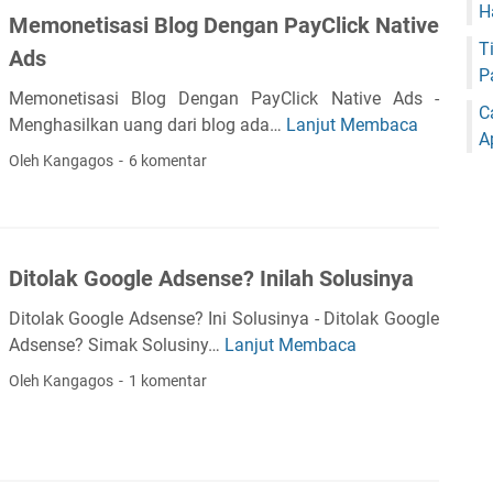
e
H
P
n
Memonetisasi Blog Dengan PayClick Native
n
a
n
e
e
T
U
M
g
Ads
m
r
P
a
e
g
e
U
Memonetisasi Blog Dengan PayClick Native Ads -
n
n
i
C
n
R
Menghasilkan uang dari blog ada…
Lanjut Membaca
M
g
d
u
A
d
L
e
D
a
r
Oleh Kangagos
6 komentar
e
D
m
a
p
k
k
e
o
r
a
a
U
n
n
i
t
n
R
g
e
B
k
Ditolak Google Adsense? Inilah Solusinya
L
a
t
l
a
n
i
o
n
Ditolak Google Adsense? Ini Solusinya - Ditolak Google
B
s
g
U
Adsense? Simak Solusiny…
Lanjut Membaca
D
a
a
a
i
Oleh Kangagos
1 komentar
y
s
n
t
a
i
g
o
r
B
D
l
a
l
a
a
n