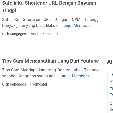
g
SafelinKu Shortener URL Dengan Bayaran
t
n
S
Tinggi
i
U
e
n
R
c
SafelinKu Shortener URL Dengan CPM Tertinggi.
g
L
a
Banyak jalan yang bisa dilakuk…
Lanjut Membaca
S
U
D
r
a
n
Oleh Kangagos
Posting Komentar
e
a
f
t
n
O
e
u
g
n
l
k
a
l
i
M
n
Tips Cara Mendapatkan Uang Dari Youtube
A
i
n
e
C
n
K
Tips Cara Mendapatkan Uang Dari Youtube - Tentunya
n
P
e
T
u
sahabat Kangagos sudah tida…
Lanjut Membaca
d
T
M
D
G
S
a
i
y
Oleh Kangagos
1 komentar
e
h
p
p
T
a
n
o
a
s
T
n
g
r
t
C
g
Q
a
t
k
a
M
K
n
e
a
r