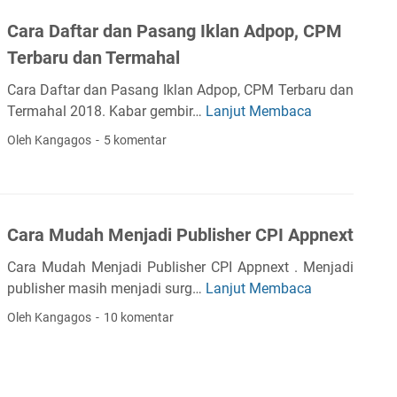
o
r
k
T
g
i
Cara Daftar dan Pasang Iklan Adpop, CPM
G
i
D
Y
o
Terbaru dan Termahal
n
e
o
o
g
n
Cara Daftar dan Pasang Iklan Adpop, CPM Terbaru dan
u
g
g
g
Termahal 2018. Kabar gembir…
Lanjut Membaca
t
C
l
i
a
u
a
e
Oleh Kangagos
5 komentar
n
b
r
A
P
e
a
d
a
D
s
y
a
e
Cara Mudah Menjadi Publisher CPI Appnext
C
f
n
l
t
s
Cara Mudah Menjadi Publisher CPI Appnext . Menjadi
i
a
e
publisher masih menjadi surg…
Lanjut Membaca
C
c
r
?
a
Oleh Kangagos
10 komentar
k
d
I
r
N
a
n
a
a
n
i
M
t
P
l
u