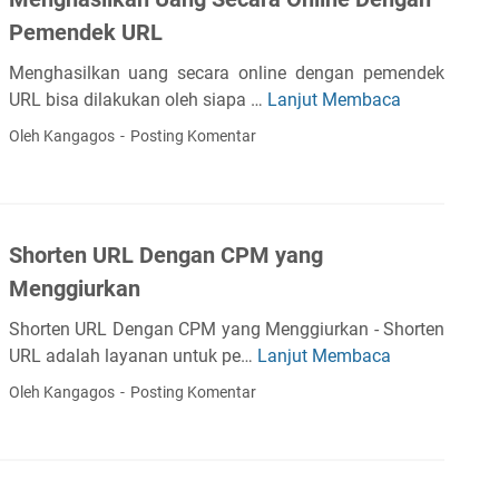
i
Pemendek URL
a
g
Menghasilkan uang secara online dengan pemendek
o
URL bisa dilakukan oleh siapa …
Lanjut Membaca
M
I
e
Oleh Kangagos
Posting Komentar
n
n
f
g
l
h
u
a
e
Shorten URL Dengan CPM yang
s
n
Menggiurkan
i
c
l
e
Shorten URL Dengan CPM yang Menggiurkan - Shorten
k
r
URL adalah layanan untuk pe…
Lanjut Membaca
S
a
M
h
Oleh Kangagos
Posting Komentar
n
a
o
U
r
r
a
k
t
n
e
e