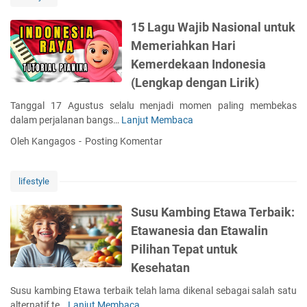
e
m
15 Lagu Wajib Nasional untuk
i
Memeriahkan Hari
l
Kemerdekaan Indonesia
i
h
(Lengkap dengan Lirik)
B
Tanggal 17 Agustus selalu menjadi momen paling membekas
i
dalam perjalanan bangs…
Lanjut Membaca
1
m
5
b
Oleh Kangagos
Posting Komentar
L
e
a
l
g
B
lifestyle
u
a
W
h
Susu Kambing Etawa Terbaik:
a
a
Etawanesia dan Etawalin
j
s
Pilihan Tepat untuk
i
a
b
Kesehatan
I
N
n
Susu kambing Etawa terbaik telah lama dikenal sebagai salah satu
a
g
alternatif te…
Lanjut Membaca
S