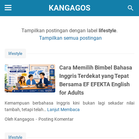
KANGAGOS
Tampilkan postingan dengan label
lifestyle
.
Tampilkan semua postingan
lifestyle
Cara Memilih Bimbel Bahasa
Inggris Terdekat yang Tepat
Bersama EF EFEKTA English
for Adults
Kemampuan berbahasa Inggris kini bukan lagi sekadar nilai
tambah, tetapi telah…
Lanjut Membaca
C
a
Oleh Kangagos
Posting Komentar
r
a
M
lifestyle