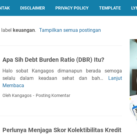
NTAK
DISCLAIMER
PRIVACY POLICY
TEMPLATE
LY
 label
keuangan
.
Tampilkan semua postingan
Apa Sih Debt Burden Ratio (DBR) Itu?
Halo sobat Kangagos dimanapun berada semoga
selalu dalam keadaan sehat dan bah…
Lanjut
A
Membaca
p
a
Oleh Kangagos
Posting Komentar
S
i
h
D
Perlunya Menjaga Skor Kolektibilitas Kredit
e