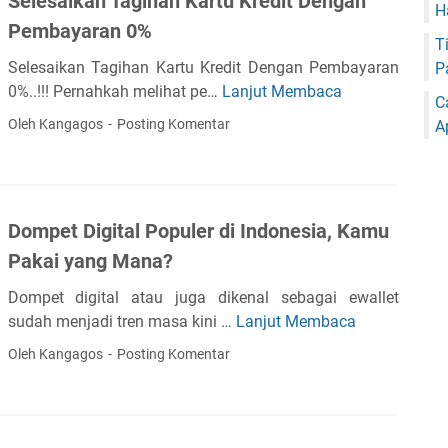
Selesaikan Tagihan Kartu Kredit Dengan
r
d
y
H
p
a
Pembayaran 0%
i
a
a
T
K
t
C
?
Selesaikan Tagihan Kartu Kredit Dengan Pembayaran
P
o
a
0%..!!! Pernahkah melihat pe…
Lanjut Membaca
S
p
C
r
e
e
Oleh Kangagos
Posting Komentar
A
a
l
r
B
e
a
u
s
s
k
a
i
a
Dompet Digital Populer di Indonesia, Kamu
i
S
R
Pakai yang Mana?
k
e
e
a
b
k
Dompet digital atau juga dikenal sebagai ewallet
n
a
e
sudah menjadi tren masa kini …
Lanjut Membaca
D
T
g
n
o
Oleh Kangagos
Posting Komentar
a
a
i
m
g
i
n
p
i
S
g
e
h
o
D
t