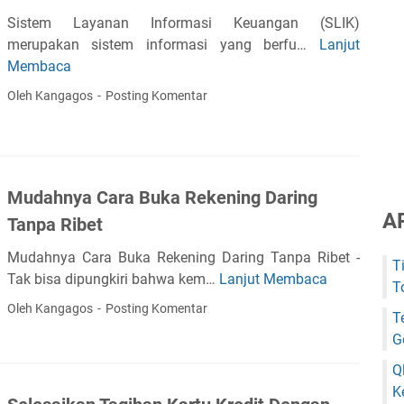
t
L
r
Sistem Layanan Informasi Keuangan (SLIK)
u
P
K
merupakan sistem informasi yang berfu…
Lanjut
S
?
D
o
Membaca
L
B
l
I
Oleh Kangagos
Posting Komentar
y
e
K
a
k
:
n
t
A
g
i
p
M
b
Mudahnya Cara Buka Rekening Daring
a
e
i
A
d
Tanpa Ribet
n
l
a
j
Mudahnya Cara Buka Rekening Daring Tanpa Ribet -
i
n
T
a
Tak bisa dipungkiri bahwa kem…
Lanjut Membaca
t
M
U
T
d
a
u
n
Oleh Kangagos
Posting Komentar
T
i
s
d
t
G
M
K
a
u
i
r
h
Q
k
t
e
n
K
A